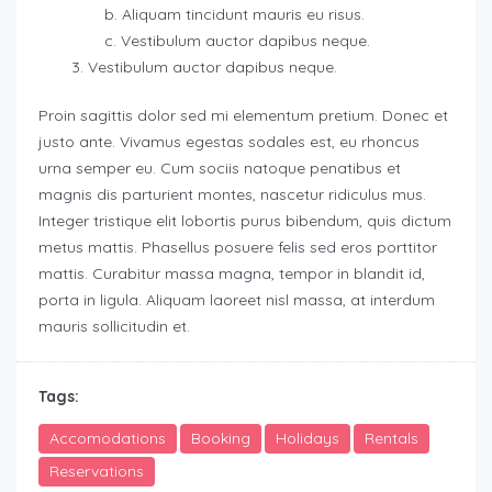
Aliquam tincidunt mauris eu risus.
Vestibulum auctor dapibus neque.
Vestibulum auctor dapibus neque.
Proin sagittis dolor sed mi elementum pretium. Donec et
justo ante. Vivamus egestas sodales est, eu rhoncus
urna semper eu. Cum sociis natoque penatibus et
magnis dis parturient montes, nascetur ridiculus mus.
Integer tristique elit lobortis purus bibendum, quis dictum
metus mattis. Phasellus posuere felis sed eros porttitor
mattis. Curabitur massa magna, tempor in blandit id,
porta in ligula. Aliquam laoreet nisl massa, at interdum
mauris sollicitudin et.
Tags:
Accomodations
Booking
Holidays
Rentals
Reservations