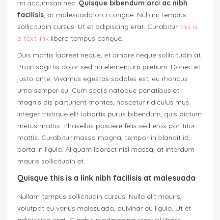
mi accumsan nec.
Quisque bibendum orci ac nibh
facilisis
, at malesuada orci congue. Nullam tempus
sollicitudin cursus. Ut et adipiscing erat. Curabitur
this is
a text link
libero tempus congue.
Duis mattis laoreet neque, et ornare neque sollicitudin at.
Proin sagittis dolor sed mi elementum pretium. Donec et
justo ante. Vivamus egestas sodales est, eu rhoncus
urna semper eu. Cum sociis natoque penatibus et
magnis dis parturient montes, nascetur ridiculus mus.
Integer tristique elit lobortis purus bibendum, quis dictum
metus mattis. Phasellus posuere felis sed eros porttitor
mattis. Curabitur massa magna, tempor in blandit id,
porta in ligula. Aliquam laoreet nisl massa, at interdum
mauris sollicitudin et.
Quisque this is a link nibh facilisis at malesuada
Nullam tempus sollicitudin cursus. Nulla elit mauris,
volutpat eu varius malesuada, pulvinar eu ligula. Ut et